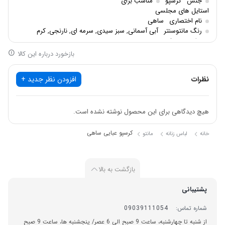
جنس
کرسپو
مناسب برای
استایل های مجلسی
نام اختصاری
ساهی
رنگ مانتوسنتر
آبی آسمانی, سبز سیدی, سرمه ای, نارنجی, کرم
سایزبندی
فری
بازخورد درباره این کالا
نظرات
افزودن نظر جدید +
هیچ دیدگاهی برای این محصول نوشته نشده است.
کرسپو عبایی ساهی
خانه
لباس زنانه
مانتو
بازگشت به بالا
پشتیبانی
شماره تماس:
09039111054
از شنبه تا چهارشنبه، ساعت 9 صبح الی 6 عصر/ پنجشنبه ها، ساعت 9 صبح