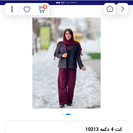
0
کت 4 دکمه 10213