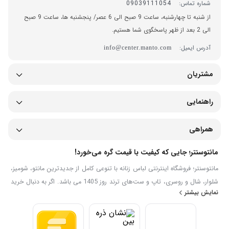
شماره تماس:
09039111054
از شنبه تا چهارشنبه، ساعت 9 صبح الی 6 عصر/ پنجشنبه ها، ساعت 9 صبح
الی 2 بعد از ظهر پاسخگوی شما هستیم.
آدرس ایمیل:
info@center.manto.com
مشتریان
راهنمایی
همراهی
مانتوسنتر؛ جایی که کیفیت با قیمت گره می‌خورد!
مانتوسنتر؛ فروشگاه اینترنتی لباس زنانه با تنوعی کامل از جدیدترین مانتو، شومیز،
شلوار، شال و روسری، تاپ و ست‌های ترند روز 1405 می باشد. اگر به دنبال خرید
نمایش بیشتر
اینترنتی لباس زنانه شیک، جدید با قیمت مناسب هستید، در سایت خرید لباس
زنانه مانتوسنتر می‌توانید مدل‌های متنوع را مشاهده، مقایسه و به‌صورت آنلاین
سفارش دهید. ما تلاش می‌کنیم تجربه‌ای ساده، سریع و مطمئن برای خرید