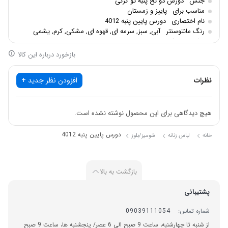
جنس
دورس دو نخ پنبه تو کرکی
مناسب برای
پاییز و زمستان
نام اختصاری
دورس پایین پنبه 4012
رنگ مانتوسنتر
آبی, سبز, سرمه ای, قهوه ای, مشکی, کرم, یشمی
سایزبندی
فری
بازخورد درباره این کالا
نظرات
افزودن نظر جدید +
هیچ دیدگاهی برای این محصول نوشته نشده است.
دورس پایین پنبه 4012
خانه
لباس زنانه
شومیز/بلوز
بازگشت به بالا
پشتیبانی
شماره تماس:
09039111054
از شنبه تا چهارشنبه، ساعت 9 صبح الی 6 عصر/ پنجشنبه ها، ساعت 9 صبح