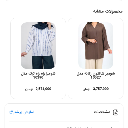
محصولات مشابه
شومیز شانتون زنانه مدل
شومیز راه راه ترک مدل
10390
10527
3,757,000
تومان
2,574,000
تومان
مشخصات
نمایش بیشتر