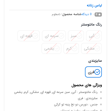
لباس زنانه
0
دیدگاه
شناسه محصول:
نامعلوم
0
رنگ مانتوسنتر
آبی
سبز
سرمه ای
قهوه ای
مشکی
کرم
یشمی
سایزبندی
فری
ویژگی های محصول
رنگ مانتوسنتر
: آبی, سبز, سرمه ای, قهوه ای, مشکی, کرم, یشمی
سایزبندی
: فری
جنس
: دورس دو نخ پنبه تو کرکی
مناسب برای
: پاییز و زمستان