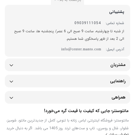
پشتیبانی
شماره تماس:
09039111054
از شنبه تا چهارشنبه، ساعت 9 صبح الی 6 عصر/ پنجشنبه ها، ساعت 9 صبح
الی 2 بعد از ظهر پاسخگوی شما هستیم.
آدرس ایمیل:
info@center.manto.com
مشتریان
راهنمایی
همراهی
مانتوسنتر؛ جایی که کیفیت با قیمت گره می‌خورد!
مانتوسنتر؛ فروشگاه اینترنتی لباس زنانه با تنوعی کامل از جدیدترین مانتو، شومیز،
شلوار، شال و روسری، تاپ و ست‌های ترند روز 1405 می باشد. اگر به دنبال خرید
نمایش بیشتر