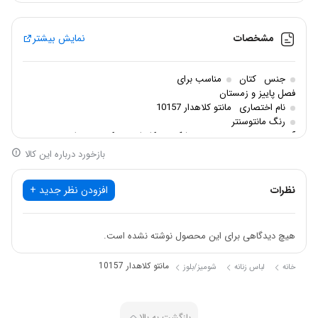
مشخصات
نمایش بیشتر
جنس
کتان
مناسب برای
فصل پاییز و زمستان
نام اختصاری
مانتو کلاهدار 10157
رنگ مانتوسنتر
آبی, سبز, سبز سیج, سفید, مشکی, موکا, نارنجی, کرم
سایزبندی
فری
بازخورد درباره این کالا
نظرات
افزودن نظر جدید +
هیچ دیدگاهی برای این محصول نوشته نشده است.
مانتو کلاهدار 10157
خانه
لباس زنانه
شومیز/بلوز
بازگشت به بالا