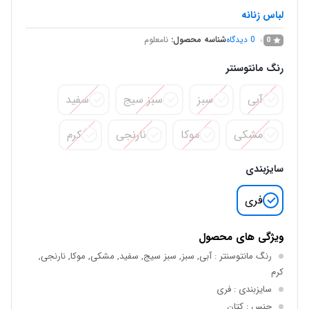
لباس زنانه
0
دیدگاه
شناسه محصول:
نامعلوم
0
رنگ مانتوسنتر
آبی
سبز
سبز سیج
سفید
مشکی
موکا
نارنجی
کرم
سایزبندی
فری
ویژگی های محصول
رنگ مانتوسنتر
: آبی, سبز, سبز سیج, سفید, مشکی, موکا, نارنجی,
کرم
سایزبندی
: فری
جنس
: کتان