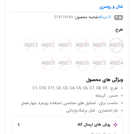
شال و روسری
0
دیدگاه
شناسه محصول:
274118169
0
طرح
48023
48022
48021
48030
48029
48020
48028
48027
48026
48025
48024
ویژگی های محصول
طرح
: C1, C10, C11, C2, C3, C4, C5, C6, C7, C8, C9
جنس
: کریشه
مناسب برای
: استایل های مجلسی, استفاده روزمره, چهار فصل
نام اختصاری
: شال برشکا وارداتی
روش های ارسال کالا