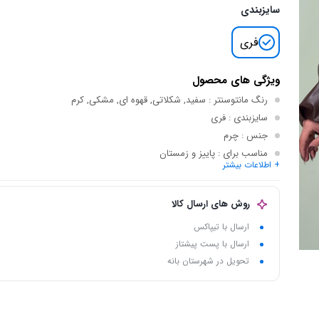
سایزبندی
فری
ویژگی های محصول
رنگ مانتوسنتر
: سفید, شکلاتی, قهوه ای, مشکی, کرم
سایزبندی
: فری
جنس
: چرم
مناسب برای
: پاییز و زمستان
+ اطلاعات بیشتر
نام اختصاری
: بامبر جکت چرم 1091
روش های ارسال کالا
ارسال با تیپاکس
ارسال با پست پیشتاز
تحویل در شهرستان بانه