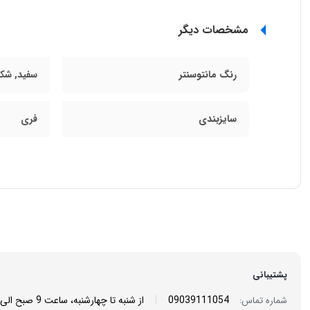
مشخصات دیگر
رنگ مانتوسنتر
سفید, شکل
سایزبندی
فری
پشتیبانی
|
09039111054
از شنبه تا چهارشنبه، ساعت 9 صبح الی 6 عصر/ پنجشنبه ها، ساعت 9 صبح الی 2 بعد از ظهر پاسخگوی شما هستیم.
شماره تماس: