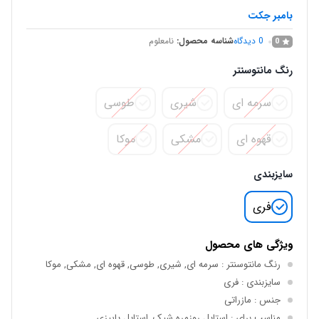
بامبر جکت
0
دیدگاه
شناسه محصول:
نامعلوم
0
رنگ مانتوسنتر
سرمه ای
شیری
طوسی
قهوه ای
مشکی
موکا
سایزبندی
فری
ویژگی های محصول
رنگ مانتوسنتر
: سرمه ای, شیری, طوسی, قهوه ای, مشکی, موکا
سایزبندی
: فری
جنس
: مازراتی
مناسب برای
: استایل روزمره شیک, استایل پاییزی