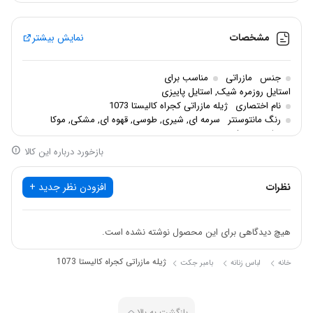
مشخصات
نمایش بیشتر
جنس
مازراتی
مناسب برای
استایل روزمره شیک, استایل پاییزی
نام اختصاری
ژیله مازراتی کجراه کالیستا 1073
رنگ مانتوسنتر
سرمه ای, شیری, طوسی, قهوه ای, مشکی, موکا
سایزبندی
فری
بازخورد درباره این کالا
نظرات
افزودن نظر جدید +
هیچ دیدگاهی برای این محصول نوشته نشده است.
ژیله مازراتی کجراه کالیستا 1073
خانه
لباس زنانه
بامبر جکت
بازگشت به بالا