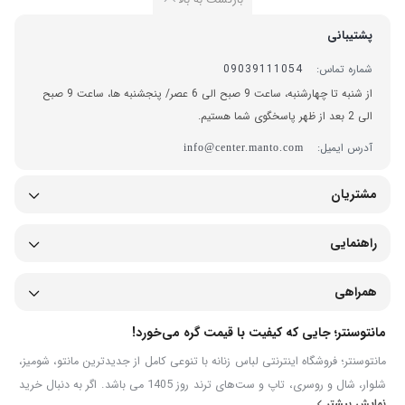
پشتیبانی
شماره تماس:
09039111054
از شنبه تا چهارشنبه، ساعت 9 صبح الی 6 عصر/ پنجشنبه ها، ساعت 9 صبح
الی 2 بعد از ظهر پاسخگوی شما هستیم.
آدرس ایمیل:
info@center.manto.com
مشتریان
راهنمایی
همراهی
مانتوسنتر؛ جایی که کیفیت با قیمت گره می‌خورد!
مانتوسنتر؛ فروشگاه اینترنتی لباس زنانه با تنوعی کامل از جدیدترین مانتو، شومیز،
شلوار، شال و روسری، تاپ و ست‌های ترند روز 1405 می باشد. اگر به دنبال خرید
نمایش بیشتر