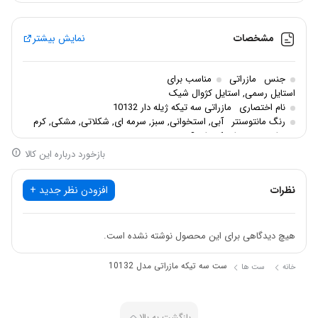
مشخصات
نمایش بیشتر
جنس
مازراتی
مناسب برای
استایل رسمی, استایل کژوال شیک
نام اختصاری
مازراتی سه تیکه ژیله دار 10132
رنگ مانتوسنتر
آبی, استخوانی, سبز, سرمه ای, شکلاتی, مشکی, کرم
سایزبندی
سایز 1, سایز 2
بازخورد درباره این کالا
نظرات
افزودن نظر جدید +
هیچ دیدگاهی برای این محصول نوشته نشده است.
ست سه تیکه مازراتی مدل 10132
خانه
ست ها
بازگشت به بالا