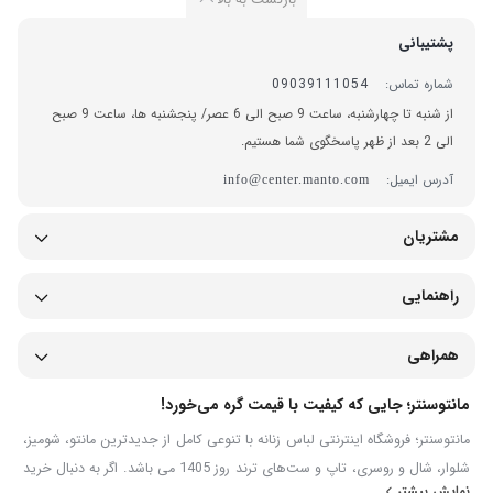
پشتیبانی
شماره تماس:
09039111054
از شنبه تا چهارشنبه، ساعت 9 صبح الی 6 عصر/ پنجشنبه ها، ساعت 9 صبح
الی 2 بعد از ظهر پاسخگوی شما هستیم.
آدرس ایمیل:
info@center.manto.com
مشتریان
راهنمایی
همراهی
مانتوسنتر؛ جایی که کیفیت با قیمت گره می‌خورد!
مانتوسنتر؛ فروشگاه اینترنتی لباس زنانه با تنوعی کامل از جدیدترین مانتو، شومیز،
شلوار، شال و روسری، تاپ و ست‌های ترند روز 1405 می باشد. اگر به دنبال خرید
نمایش بیشتر