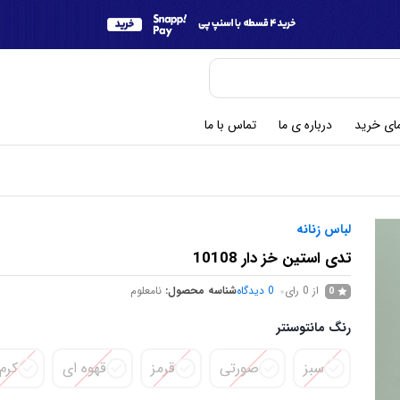
مای خرید
درباره ی ما
تماس با ما
لباس زنانه
تدی استین خز دار 10108
از 0 رای
0
دیدگاه
شناسه محصول:
نامعلوم
0
رنگ مانتوسنتر
سبز
صورتی
قرمز
قهوه ای
کرم