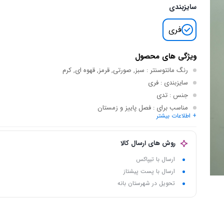
سایزبندی
فری
ویژگی های محصول
رنگ مانتوسنتر
: سبز, صورتی, قرمز, قهوه ای, کرم
سایزبندی
: فری
جنس
: تدی
مناسب برای
: فصل پاییز و زمستان
+ اطلاعات بیشتر
نام اختصاری
: تدی استین خز دار 10108
روش های ارسال کالا
ارسال با تیپاکس
ارسال با پست پیشتاز
تحویل در شهرستان بانه