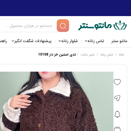
مانتو سنتر
لباس زنانه
شلوار زنانه
پیشنهادات شگفت انگیز
راهن
/
/
/
تدی استین خز دار 10108
خانه
لباس زنانه
بامبر جکت