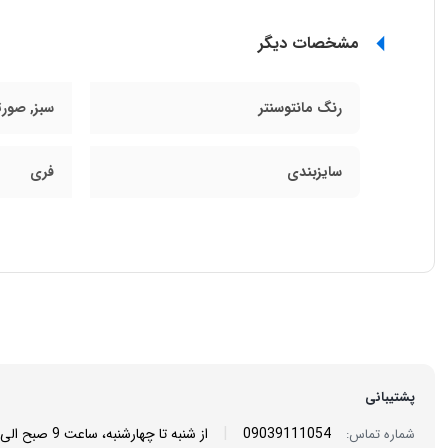
مشخصات دیگر
رنگ مانتوسنتر
سبز, صورت
سایزبندی
فری
پشتیبانی
|
09039111054
از شنبه تا چهارشنبه، ساعت 9 صبح الی 6 عصر/ پنجشنبه ها، ساعت 9 صبح الی 2 بعد از ظهر پاسخگوی شما هستیم.
شماره تماس: