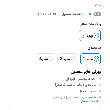
پالتو
0
دیدگاه
شناسه محصول:
51401917120111
0
رنگ مانتوسنتر
قهوه ای
سایزبندی
سایز 1
سایز 2
سایز3
ویژگی های محصول
رنگ مانتوسنتر
: قهوه ای
سایزبندی
: سایز 1, سایز 2, سایز3
جنس
: مخمل
مناسب برای
: فصل پاییز و زمستان
+ اطلاعات بیشتر
نام اختصاری
: مخمل مدل فریده 10227