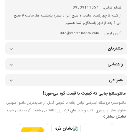
شماره تماس:
09039111054
از شنبه تا چهارشنبه، ساعت 9 صبح الی 6 عصر/ پنجشنبه ها، ساعت 9 صبح
الی 2 بعد از ظهر پاسخگوی شما هستیم.
آدرس ایمیل:
info@center.manto.com
مشتریان
راهنمایی
همراهی
مانتوسنتر؛ جایی که کیفیت با قیمت گره می‌خورد!
مانتوسنتر؛ فروشگاه اینترنتی لباس زنانه با تنوعی کامل از جدیدترین مانتو، شومیز،
شلوار، شال و روسری، تاپ و ست‌های ترند روز 1405 می باشد. اگر به دنبال خرید
نمایش بیشتر
اینترنتی لباس زنانه شیک، جدید با قیمت مناسب هستید، در سایت خرید لباس
زنانه مانتوسنتر می‌توانید مدل‌های متنوع را مشاهده، مقایسه و به‌صورت آنلاین