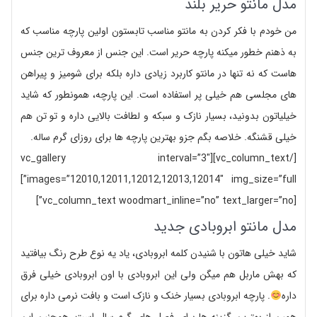
مدل مانتو حریر بلند
من خودم با فکر کردن به مانتو مناسب تابستون اولین پارچه مناسب که
به ذهنم خطور میکنه پارچه حریر است. این جنس از معروف ترین جنس
هاست که نه تنها در مانتو کاربرد زیادی داره بلکه برای شومیز و پیراهن
های مجلسی هم خیلی پر استفاده است. این پارچه، همونطور که شاید
خیلیاتون بدونید، بسیار نازک و سبکه و لطافت بالایی داره و تو تن هم
خیلی قشنگه. خلاصه بگم جزو بهترین پارچه ها برای روزای گرم ساله.
[/vc_column_text][vc_gallery interval=”3″
images=”12010,12011,12012,12013,12014″ img_size=”full”]
[vc_column_text woodmart_inline=”no” text_larger=”no”]
مدل مانتو ابروبادی جدید
شاید خیلی هاتون با شنیدن کلمه ابروبادی، یاد یه نوع طرح رنگ بیافتید
که بهش ماربل هم میگن ولی این ابروبادی با اون ابروبادی خیلی فرق
داره
. پارچه ابروبادی بسیار خنک و نازک است و بافت نرمی داره برای