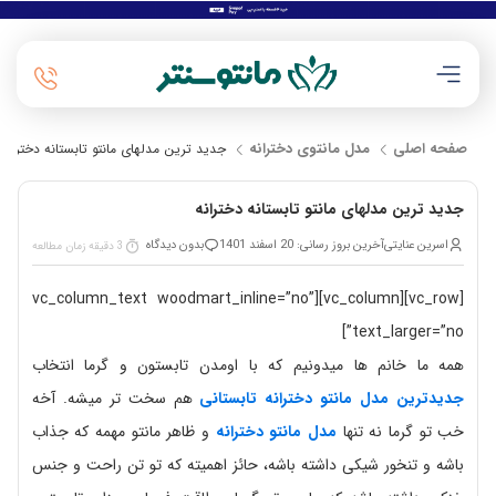
صفحه اصلی
مدل مانتوی دخترانه
جدید ترین مدلهای مانتو تابستانه دخترانه
جدید ترین مدلهای مانتو تابستانه دخترانه
اسرین عنایتی
آخرین بروز رسانی: 20 اسفند 1401
بدون دیدگاه
3 دقیقه زمان مطالعه
[vc_row][vc_column][vc_column_text woodmart_inline=”no”
text_larger=”no”]
همه ما خانم ها میدونیم که با اومدن تابستون و گرما انتخاب
جدیدترین مدل مانتو دخترانه تابستانی
هم سخت تر میشه. آخه
خب تو گرما نه تنها
مدل مانتو دخترانه
و ظاهر مانتو مهمه که جذاب
باشه و تنخور شیکی داشته باشه، حائز اهمیته که تو تن راحت و جنس