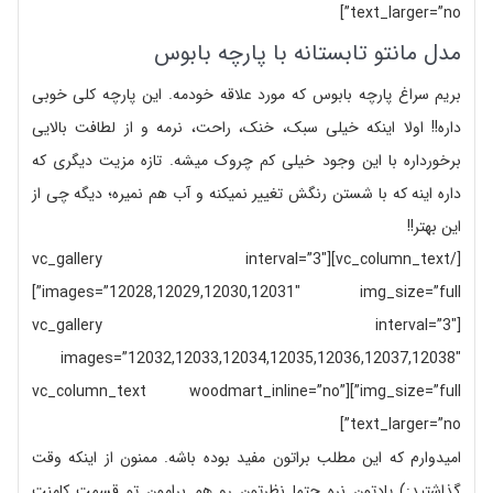
text_larger=”no”]
مدل مانتو تابستانه با پارچه بابوس
بریم سراغ پارچه بابوس که مورد علاقه خودمه. این پارچه کلی خوبی
داره!! اولا اینکه خیلی سبک، خنک، راحت، نرمه و از لطافت بالایی
برخورداره با این وجود خیلی کم چروک میشه. تازه مزیت دیگری که
داره اینه که با شستن رنگش تغییر نمیکنه و آب هم نمیره؛ دیگه چی از
این بهتر!!
[/vc_column_text][vc_gallery interval=”3″
images=”12028,12029,12030,12031″ img_size=”full”]
[vc_gallery interval=”3″
images=”12032,12033,12034,12035,12036,12037,12038″
img_size=”full”][vc_column_text woodmart_inline=”no”
text_larger=”no”]
امیدوارم که این مطلب براتون مفید بوده باشه. ممنون از اینکه وقت
گذاشتید:) یادتون نره حتما نظرتون رو هم برامون تو قسمت کامنت