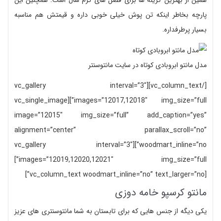
همین از بهترین گزینه ها برای فصل های گرم سال است. همچنین این
پارچه بخاطر اینکه تن پوش خیلی خوبی داره و قیمتش هم مناسبه
بسیار پرطرفداره.
مدل مانتو ابروبادی کوتاه در سایت مانتوسنتر
[/vc_column_text][vc_gallery interval=”3″
images=”12017,12018″ img_size=”full”][vc_single_image
image=”12015″ img_size=”full” add_caption=”yes”
alignment=”center” parallax_scroll=”no”
woodmart_inline=”no”][vc_gallery interval=”3″
images=”12019,12020,12021″ img_size=”full”]
[vc_column_text woodmart_inline=”no” text_larger=”no”]
مانتو کرسپو خامه دوزی
یکی دیگه از جنس هایی که برای تابستان به شما مانتوسنتری های عزیز